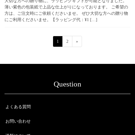
大切な方への贈り物に、ラッピングギフトが可能となりました。
薄い紫色の包装紙で上品な仕上がりになっております。 ご希望の
方は、ご注文時にご依頼くださいませ。 ぜひ大切な方への贈り物
にご利用くださいませ。【ラッピング代：¥1 […]
投
固
固
1
2
»
稿
定
定
ペ
ペ
の
ー
ー
ペ
ジ
ジ
ー
ジ
Question
送
り
よくある質問
お問い合わせ