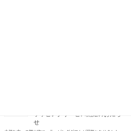
販売につきましては明日6月29日（日）2 […]
パルメロ専用ギフトバック完成の
お知らせ
大切な方への贈り物に、専用ギフトバックが購入可能となりまし
た。 ギフトバックは、しっかりとした紙製にラミネート加工を施
したお作りで、白地に黒表記のシンプルで高級感のあるギフトバ
ックとなっております。 サイズ25cm×19 […]
熨斗（のし）のお知らせ
大切な方への贈り物に、熨斗のご利用が可能となっております。
熨斗の種類は、公式HPにてお選びいただけるので、ご注文の際に
ご選択いただけたらと思います。【熨斗代：無料】 ぜひ、大切な
方へのお中元や贈り物にご利用くださいませ […]
ラッピングサービス開始のお知ら
せ