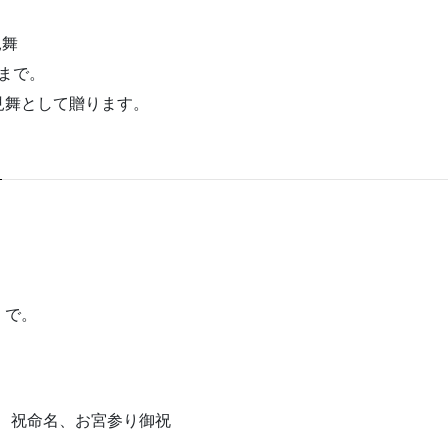
見舞
まで。
見舞として贈ります。
）で。
、祝命名、お宮参り御祝