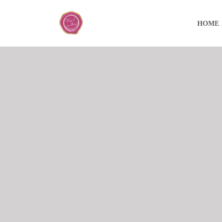
コ
ナ
ン
ビ
HOME
テ
ゲ
ン
ー
ツ
シ
へ
ョ
ス
ン
キ
に
ッ
移
プ
動