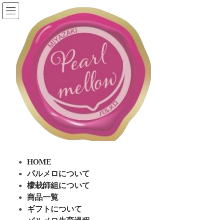
コ
ナ
ン
ビ
テ
ゲ
ン
ー
ツ
シ
へ
ョ
ス
ン
キ
に
ッ
移
プ
動
HOME
パルメロについて
檬栽師組について
商品一覧
ギフトについて