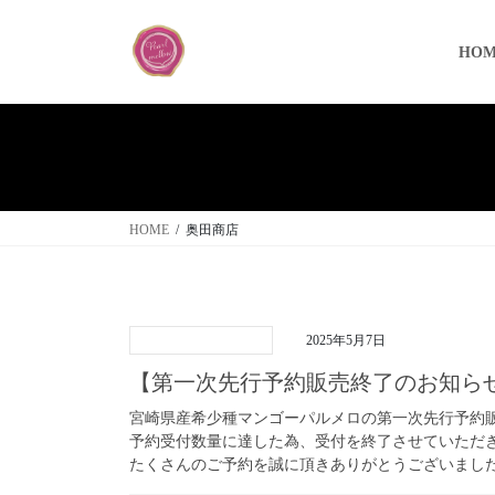
コ
ナ
ン
ビ
HOM
テ
ゲ
ン
ー
ツ
シ
へ
ョ
ス
ン
キ
に
ッ
移
HOME
奥田商店
プ
動
2025年5月7日
【第一次先行予約販売終了のお知ら
宮崎県産希少種マンゴーパルメロの第一次先行予約販
予約受付数量に達した為、受付を終了させていただ
たくさんのご予約を誠に頂きありがとうございまし