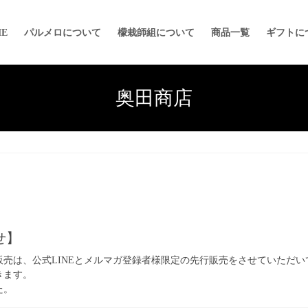
E
パルメロについて
檬栽師組について
商品一覧
ギフトに
奥田商店
せ】
売は、公式LINEとメルマガ登録者様限定の先行販売をさせていただい
きます。
た。