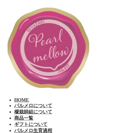
コ
ナ
ン
ビ
テ
ゲ
ン
ー
ツ
シ
へ
ョ
ス
ン
キ
に
ッ
移
プ
動
HOME
パルメロについて
檬栽師組について
商品一覧
ギフトについて
パルメロ生育過程