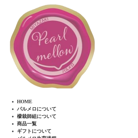
コ
ナ
ン
ビ
テ
ゲ
ン
ー
ツ
シ
へ
ョ
ス
ン
キ
に
ッ
移
プ
動
HOME
パルメロについて
檬栽師組について
商品一覧
ギフトについて