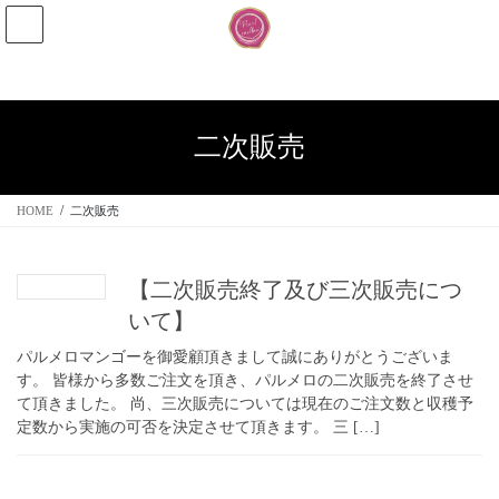
コ
ナ
ン
ビ
テ
ゲ
ン
ー
ツ
シ
へ
ョ
二次販売
ス
ン
キ
に
ッ
移
HOME
二次販売
プ
動
【二次販売終了及び三次販売につ
いて】
パルメロマンゴーを御愛顧頂きまして誠にありがとうございま
す。 皆様から多数ご注文を頂き、パルメロの二次販売を終了させ
て頂きました。 尚、三次販売については現在のご注文数と収穫予
定数から実施の可否を決定させて頂きます。 三 […]