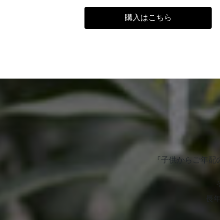
購入はこちら
カ
バ
ー
リ
ン
ク
『子供からご年配
長年