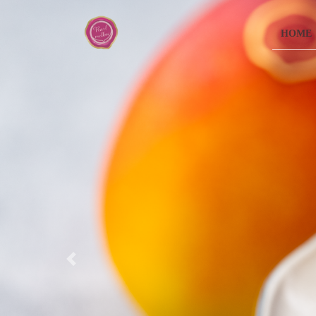
コ
ナ
ン
ビ
HOME
テ
ゲ
ン
ー
ツ
シ
へ
ョ
ス
ン
キ
に
ッ
移
プ
動
Previous