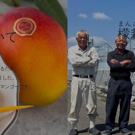
まん
檬
いて
新たな品
るため
宮崎マンゴ
ました。
安心安全で美
マンゴーです。​
日々議論を重