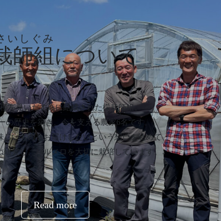
さいしぐみ
栽師組
について
種を見いだす為に結成された檬栽師組。
ーの歴史を築き、今を支える農家6名です。
味しいものをお届けしたいという想いを込めて
ね研究し、パルメロを大切に栽培しています。​
Read more