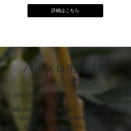
詳細はこちら
パルメロ生育課程
の方まで誰もが安心して食べられる。大切な人への贈り物は健
そんな素敵な想いを抱くお客様の為に、パルメロでは檬栽師組
の研究・技術によって、“手作り有機肥料”“天敵栽培”“微生物
を積極的に取り組み、農薬や化学肥料を出来る限り使用しない