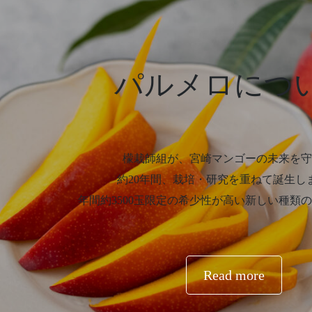
パルメロにつ
檬栽師組が、宮崎マンゴーの未来を守
約20年間、栽培・研究を重ねて誕生し
年間約3500玉限定の希少性が高い新しい種類の
Read more