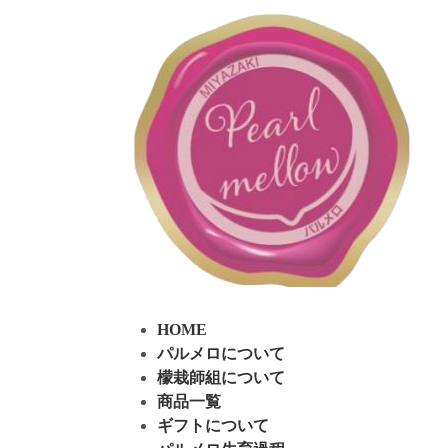
コ
ナ
ン
ビ
テ
ゲ
ン
ー
ツ
シ
へ
ョ
ス
ン
キ
に
ッ
移
プ
動
HOME
パルメロについて
檬栽師組について
商品一覧
ギフトについて